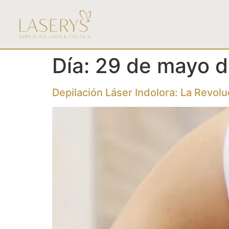
contenido
Día:
29 de mayo 
Depilación Láser Indolora: La Revoluc