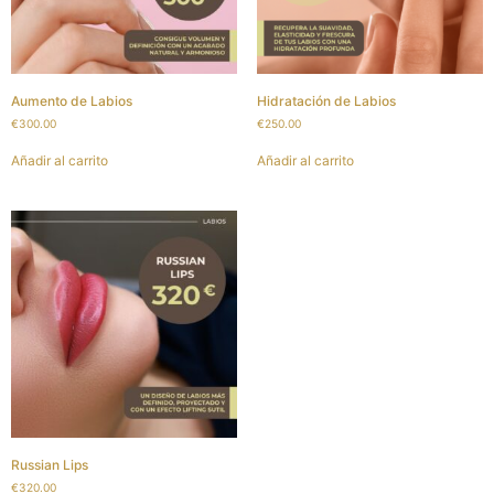
Aumento de Labios
Hidratación de Labios
€
300.00
€
250.00
Añadir al carrito
Añadir al carrito
Russian Lips
€
320.00