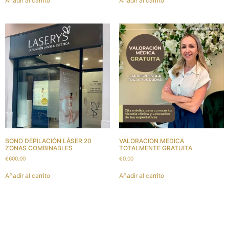
Añadir al carrito
Añadir al carrito
BONO DEPILACIÓN LÁSER 20
VALORACION MEDICA
ZONAS COMBINABLES
TOTALMENTE GRATUITA
€
600.00
€
0.00
Añadir al carrito
Añadir al carrito