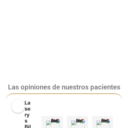
Las opiniones de nuestros pacientes
La
se
ry
s
Andrea de valles
luna lopez
Sharon 
Bil