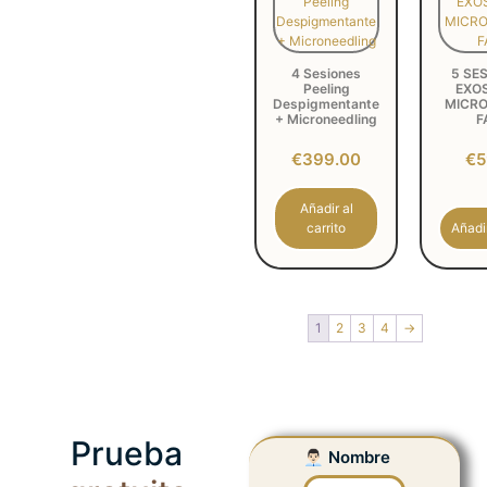
4 Sesiones
5 SE
Peeling
EXO
Despigmentante
MICRO
+ Microneedling
F
€
399.00
€
5
Añadir al
carrito
Añadir
1
2
3
4
→
Prueba
👨🏻‍💼 Nombre