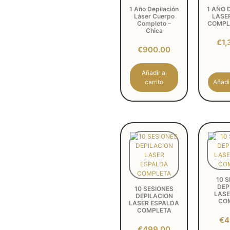
1 Año Depilación
1 AÑO 
Láser Cuerpo
LASE
Completo –
COMPL
Chica
€
1,
€
900.00
Añadir al
carrito
Añadir
10 
DEP
10 SESIONES
LASE
DEPILACION
CO
LASER ESPALDA
COMPLETA
€
4
€
499.00