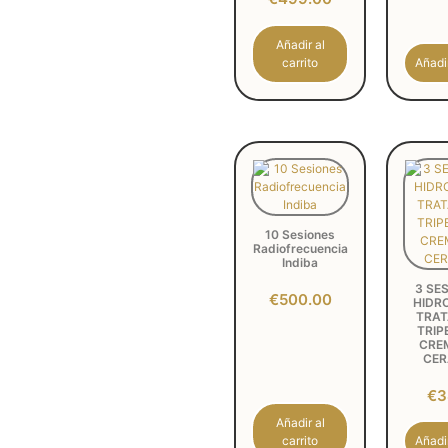
Añadir al
carrito
Añadir
10 Sesiones
Radiofrecuencia
Indiba
3 SE
€
500.00
HIDR
TRAT
TRIP
CRE
CER
€
3
Añadir al
carrito
Añadir