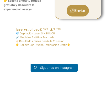
👉
Solicita ahora tu prueba
gratuita y descubre la
experiencia Laserys.
Enviar
laserys_bilbao
323
3.596
💎 Depilación Láser SIN DOLOR
💉 Medicina Estética Avanzada
👉🏻Resultados reales desde la 1ª sesión
👇 Solicita una Prueba - Valoración Gratis👇
laserys_bilbao
laserys_bilbao
laserys_bilbao
laserys_bilbao
Jul 28
Jul 24
laserys_bilbao
laserys_bilbao
Jul 23
Jul 15
laserys_bilbao
laserys_bilbao
Jul 9
Jul 7
Jul 1
Jun 30
Síguenos en Instagram