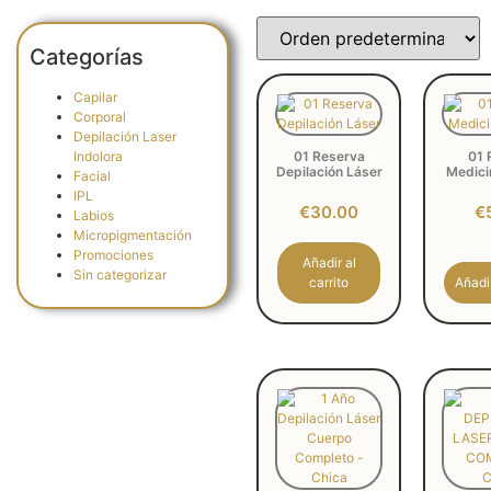
Categorías
Capilar
Corporal
Depilación Laser
Indolora
01 Reserva
01 
Depilación Láser
Medici
Facial
IPL
€
30.00
€
Labios
Micropigmentación
Promociones
Añadir al
Sin categorizar
carrito
Añadir