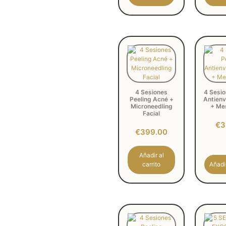
4 Sesiones
4 Sesio
Peeling Acné +
Antienv
Microneedling
+ Me
Facial
€
3
€
399.00
Añadir al
carrito
Añadir